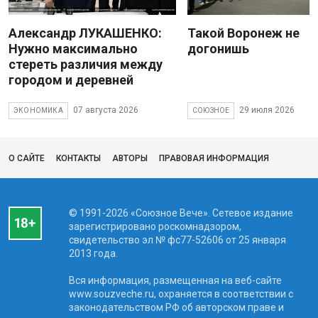
Александр ЛУКАШЕНКО:
Такой Воронеж не
Нужно максимально
догонишь
стереть различия между
городом и деревней
07 августа 2026
29 июля 2026
ЭКОНОМИКА
СОЮЗНОЕ
О САЙТЕ
КОНТАКТЫ
АВТОРЫ
ПРАВОВАЯ ИНФОРМАЦИЯ
© 1991-2026 «Союзное Вече». Сетевое издание
зарегистрировано роскомнадзором,
свидетельство эл № фc77-52606 от 25 января
2013 года.
Вся информация, размещенная на веб-сайте
www.souzveche.ru, охраняется в соответствии с
законодательством РФ об авторском праве и