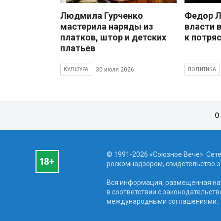
Людмила Гурченко
Федор Л
мастерила наряды из
власти 
платков, штор и детских
к потря
платьев
30 июля 2026
КУЛЬТУРА
ПОЛИТИКА
О
© 1991-2026 «Союзное Вече». Сет
роскомнадзором, свидетельство эл
Вся информация, размещенная на 
в соответствии с законодательств
международными соглашениями.