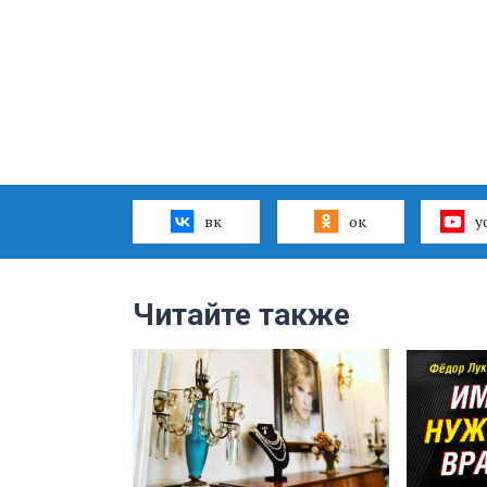
вк
ок
y
Читайте также