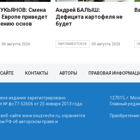
УКЬЯНОВ: Смена
Андрей БАЛЫШ:
В
в Европе приведет
Дефицита картофеля не
сению основ
будет
06 августа 2026
05 августа 2026
ПАРЛАМЕНТСКОЕ
О
 САЙТЕ
КОНТАКТЫ
АВТОРЫ
ПРАВОВАЯ ИНФОРМАЦ
евое издание зарегистрировано
127015, г. Мос
 № фc77-52606 от 25 января 2013 года.
Главный реда
веб-сайте www.souzveche.ru, охраняется
Приобретение а
ом РФ об авторском праве и