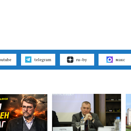
outube
telegram
ru–by
макс