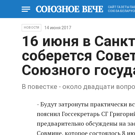
САЙТ ГАЗЕТЫ П
СОЮЗА БЕЛАРУС
14 июня 2017
НОВОСТИ
16 июня в Санк
соберется Сове
Союзного госуд
В повестке - около двадцати вопр
- Будут затронуты практически в
пояснил Госсекретарь СГ Григори
предварительно обсуждены на за
Совмине, которое состоялось 8 и