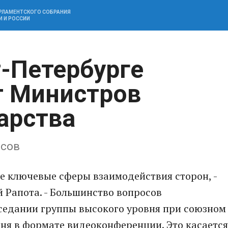
АРЛАМЕНТСКОГО СОБРАНИЯ
И И РОССИИ
т-Петербурге
т Министров
арства
осов
се ключевые сферы взаимодействия сторон, -
й Рапота. - Большинство вопросов
седании группы высокого уровня при союзном
юня в формате видеоконференции. Это касается