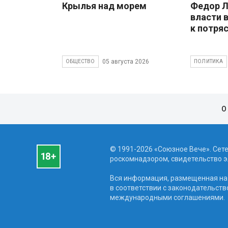
Крылья над морем
Федор Л
власти 
к потря
05 августа 2026
ОБЩЕСТВО
ПОЛИТИКА
О
© 1991-2026 «Союзное Вече». Сет
роскомнадзором, свидетельство эл
Вся информация, размещенная на 
в соответствии с законодательств
международными соглашениями.