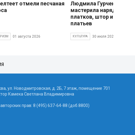
елтеет отмели песчаная
Людмила Гурченко
оса
мастерила наряды из
платков, штор и детски
платьев
01 августа 2026
30 июля 2026
УРИЗМ
КУЛЬТУРА
ИЯ
ква, ул. Новодмитровская, д. 2Б, 7 этаж, помещение 701
ктор Камека Светлана Владимировна
вторских прав: 8 (495) 637-64-88 (доб.8800)