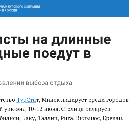
АРЛАМЕНТСКОГО СОБРАНИЯ
И И РОССИИ
исты на длинные
ные поедут в
равлении выбора отдыха
нтство
ТурСта
т, Минск лидирует среди городов
й уик-энд 10-12 июня. Столица Беларуси
билиси, Баку, Таллин, Рига, Вильнюс, Ереван,