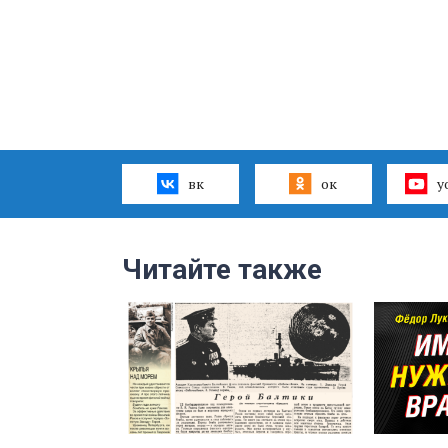
вк
ок
y
Читайте также