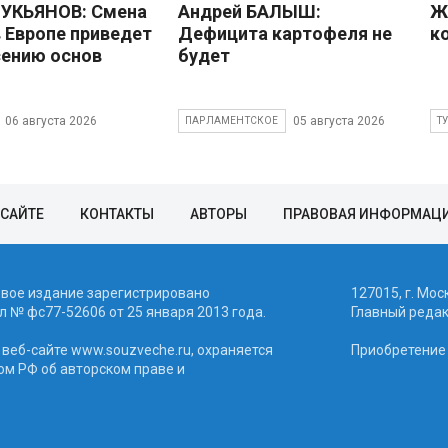
УКЬЯНОВ: Смена
Андрей БАЛЫШ:
Ж
в Европе приведет
Дефицита картофеля не
к
сению основ
будет
06 августа 2026
05 августа 2026
ПАРЛАМЕНТСКОЕ
Т
 САЙТЕ
КОНТАКТЫ
АВТОРЫ
ПРАВОВАЯ ИНФОРМАЦ
евое издание зарегистрировано
127015, г. Мос
 № фc77-52606 от 25 января 2013 года.
Главный реда
веб-сайте www.souzveche.ru, охраняется
Приобретение а
ом РФ об авторском праве и