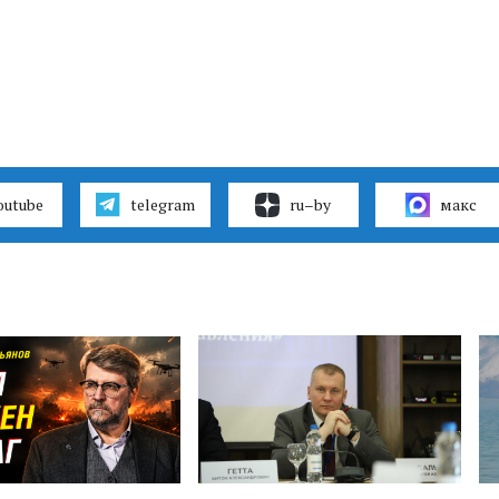
outube
telegram
ru–by
макс