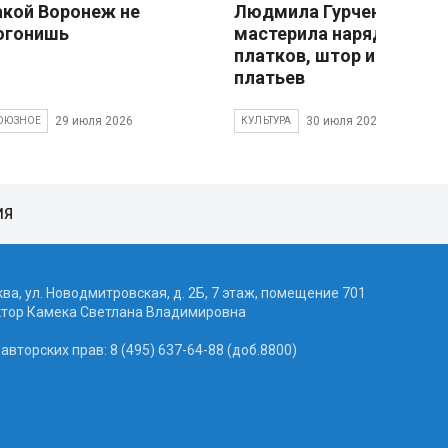
акой Воронеж не
Людмила Гурченко
огонишь
мастерила наряды из
платков, штор и детски
платьев
29 июля 2026
30 июля 2026
ОЮЗНОЕ
КУЛЬТУРА
ИЯ
ква, ул. Новодмитровская, д. 2Б, 7 этаж, помещение 701
ктор Камека Светлана Владимировна
вторских прав: 8 (495) 637-64-88 (доб.8800)