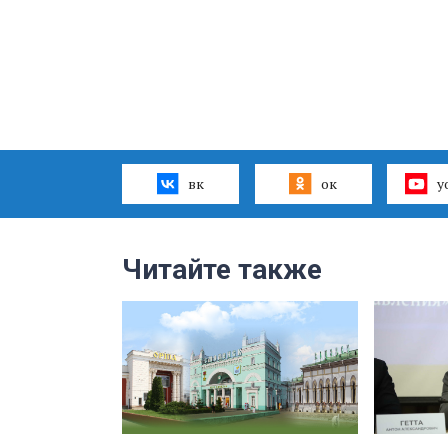
вк
ок
y
Читайте также