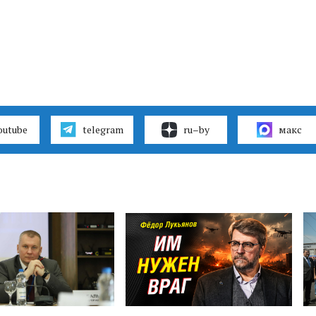
outube
telegram
ru–by
макс