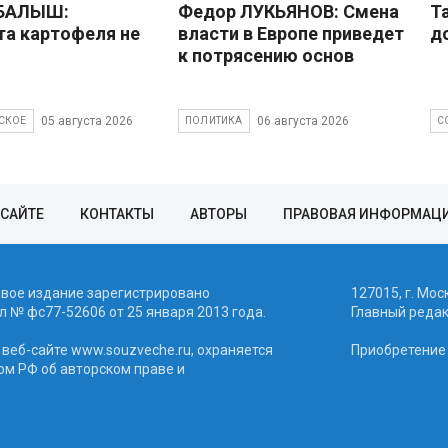
 БАЛЫШ:
Федор ЛУКЬЯНОВ: Смена
Т
а картофеля не
власти в Европе приведет
д
к потрясению основ
05 августа 2026
06 августа 2026
СКОЕ
ПОЛИТИКА
С
 САЙТЕ
КОНТАКТЫ
АВТОРЫ
ПРАВОВАЯ ИНФОРМАЦ
евое издание зарегистрировано
127015, г. Мос
 № фc77-52606 от 25 января 2013 года.
Главный реда
веб-сайте www.souzveche.ru, охраняется
Приобретение а
ом РФ об авторском праве и