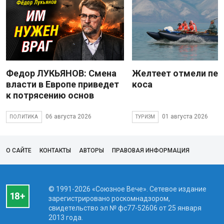
Федор ЛУКЬЯНОВ: Смена
Желтеет отмели пес
власти в Европе приведет
коса
к потрясению основ
06 августа 2026
01 августа 2026
ПОЛИТИКА
ТУРИЗМ
О САЙТЕ
КОНТАКТЫ
АВТОРЫ
ПРАВОВАЯ ИНФОРМАЦИЯ
© 1991-2026 «Союзное Вече». Сетевое издание
зарегистрировано роскомнадзором,
свидетельство эл № фc77-52606 от 25 января
2013 года.