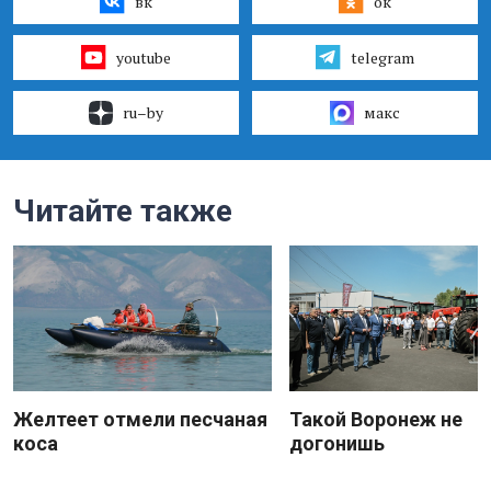
вк
ок
youtube
telegram
ru–by
макс
Читайте также
Желтеет отмели песчаная
Такой Воронеж не
коса
догонишь