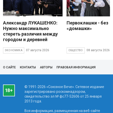
Александр ЛУКАШЕНКО:
Первоклашки - без
Нужно максимально
«домашки»
стереть различия между
городом и деревней
07 августа 2026
08 августа 2026
ЭКОНОМИКА
ОБЩЕСТВО
О САЙТЕ
КОНТАКТЫ
АВТОРЫ
ПРАВОВАЯ ИНФОРМАЦИЯ
© 1991-2026 «Союзное Вече». Сетевое издание
зарегистрировано роскомнадзором,
свидетельство эл № фc77-52606 от 25 января
2013 года.
Вся информация, размещенная на веб-сайте