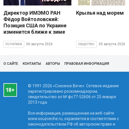
Директор ИМЭМО РАН
Крылья над морем
Фёдор Войтоловский:
Позиция США по Украине
изменится ближе к зиме
06 августа 2026
05 августа 2026
ПОЛИТИКА
ОБЩЕСТВО
О САЙТЕ
КОНТАКТЫ
АВТОРЫ
ПРАВОВАЯ ИНФОРМАЦИЯ
© 1991-2026 «Союзное Вече». Сетевое издание
зарегистрировано роскомнадзором,
свидетельство эл № фc77-52606 от 25 января
2013 года.
Вся информация, размещенная на веб-сайте
www.souzveche.ru, охраняется в соответствии с
законодательством РФ об авторском праве и