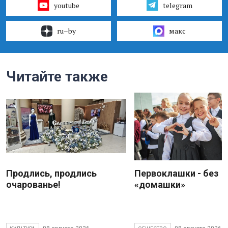
youtube
telegram
ru–by
макс
Читайте также
Продлись, продлись
Первоклашки - без
очарованье!
«домашки»