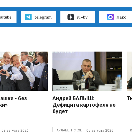
outube
telegram
ru–by
макс
ашки - без
Андрей БАЛЫШ:
Т
ки»
Дефицита картофеля не
будет
08 августа 2026
05 августа 2026
ПАРЛАМЕНТСКОЕ
П