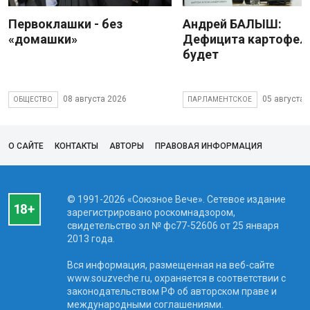
Первоклашки - без
Андрей БАЛЫШ:
«домашки»
Дефицита картофеля
будет
08 августа 2026
05 августа 
ОБЩЕСТВО
ПАРЛАМЕНТСКОЕ
О САЙТЕ
КОНТАКТЫ
АВТОРЫ
ПРАВОВАЯ ИНФОРМАЦИЯ
© 1991-2026 «Союзное Вече». Сетевое издание
зарегистрировано роскомнадзором,
свидетельство эл № фc77-52606 от 25 января
2013 года.
Вся информация, размещенная на веб-сайте
www.souzveche.ru, охраняется в соответствии с
законодательством РФ об авторском праве и
международными соглашениями.