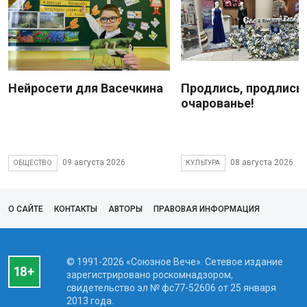
Нейросети для Васечкина
Продлись, продлись
очарованье!
09 августа 2026
08 августа 2026
ОБЩЕСТВО
КУЛЬТУРА
О САЙТЕ
КОНТАКТЫ
АВТОРЫ
ПРАВОВАЯ ИНФОРМАЦИЯ
© 1991-2026 «Союзное Вече». Сетевое издание
зарегистрировано роскомнадзором,
свидетельство эл № фc77-52606 от 25 января
2013 года.