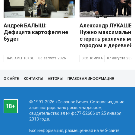
Андрей БАЛЫШ:
Александр ЛУКАШЕН
Дефицита картофеля не
Нужно максимально
будет
стереть различия м
городом и деревней
05 августа 2026
07 августа 2026
ПАРЛАМЕНТСКОЕ
ЭКОНОМИКА
О САЙТЕ
КОНТАКТЫ
АВТОРЫ
ПРАВОВАЯ ИНФОРМАЦИЯ
© 1991-2026 «Союзное Вече». Сетевое издание
зарегистрировано роскомнадзором,
свидетельство эл № фc77-52606 от 25 января
2013 года.
Вся информация, размещенная на веб-сайте