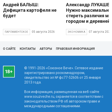
Андрей БАЛЫШ:
Александр ЛУКАШЕН
Дефицита картофеля не
Нужно максимально
будет
стереть различия м
городом и деревней
05 августа 2026
07 августа 2026
ПАРЛАМЕНТСКОЕ
ЭКОНОМИКА
О САЙТЕ
КОНТАКТЫ
АВТОРЫ
ПРАВОВАЯ ИНФОРМАЦИЯ
© 1991-2026 «Союзное Вече». Сетевое издание
зарегистрировано роскомнадзором,
свидетельство эл № фc77-52606 от 25 января
2013 года.
Вся информация, размещенная на веб-сайте
www.souzveche.ru, охраняется в соответствии с
законодательством РФ об авторском праве и
международными соглашениями.