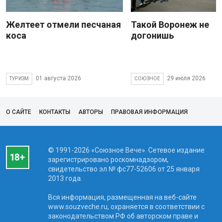
Желтеет отмели песчаная
Такой Воронеж не
коса
догонишь
01 августа 2026
29 июля 2026
ТУРИЗМ
СОЮЗНОЕ
О САЙТЕ
КОНТАКТЫ
АВТОРЫ
ПРАВОВАЯ ИНФОРМАЦИЯ
© 1991-2026 «Союзное Вече». Сетевое издание
зарегистрировано роскомнадзором,
свидетельство эл № фc77-52606 от 25 января
2013 года.
Вся информация, размещенная на веб-сайте
www.souzveche.ru, охраняется в соответствии с
законодательством РФ об авторском праве и