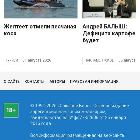
Желтеет отмели песчаная
Андрей БАЛЫШ:
коса
Дефицита картофеля
будет
01 августа 2026
05 августа 
ТУРИЗМ
ПАРЛАМЕНТСКОЕ
О САЙТЕ
КОНТАКТЫ
АВТОРЫ
ПРАВОВАЯ ИНФОРМАЦИЯ
© 1991-2026 «Союзное Вече». Сетевое издание
зарегистрировано роскомнадзором,
свидетельство эл № фc77-52606 от 25 января
2013 года.
Вся информация, размещенная на веб-сайте