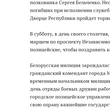
полковника Сергея Бельченко. Не
погибших при исполнении служебн
Дворце Республики пройдет торж
В субботу, в день своего столети
маршем по проспекту Независимо
полицейские, чтобы поздравить к
Белорусская милиция зарождалась
гражданский комендант города М
временным начальником милиции 
день отряды боевых дружин рабо
городское полицейское управлени
свою охрану важнейшие государст