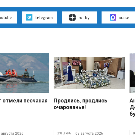
outube
telegram
ru–by
макс
 отмели песчаная
Продлись, продлись
А
очарованье!
Д
б
 августа 2026
08 августа 2026
КУЛЬТУРА
П