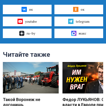
вк
ок
youtube
telegram
ru–by
макс
Читайте также
Такой Воронеж не
Федор ЛУКЬЯНОВ: С
догонишь
власти в Европе при