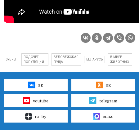
ПОДСЧЕТ
БЕЛОВЕЖСКАЯ
В МИРЕ
ЗУБРЫ
БЕЛАРУСЬ
ПОПУЛЯЦИИ
ПУЩА
ЖИВОТНЫХ
вк
ок
youtube
telegram
ru–by
макс