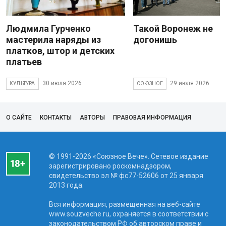
Людмила Гурченко
Такой Воронеж не
мастерила наряды из
догонишь
платков, штор и детских
платьев
30 июля 2026
29 июля 2026
КУЛЬТУРА
СОЮЗНОЕ
О САЙТЕ
КОНТАКТЫ
АВТОРЫ
ПРАВОВАЯ ИНФОРМАЦИЯ
© 1991-2026 «Союзное Вече». Сетевое издание
зарегистрировано роскомнадзором,
свидетельство эл № фc77-52606 от 25 января
2013 года.
Вся информация, размещенная на веб-сайте
www.souzveche.ru, охраняется в соответствии с
законодательством РФ об авторском праве и