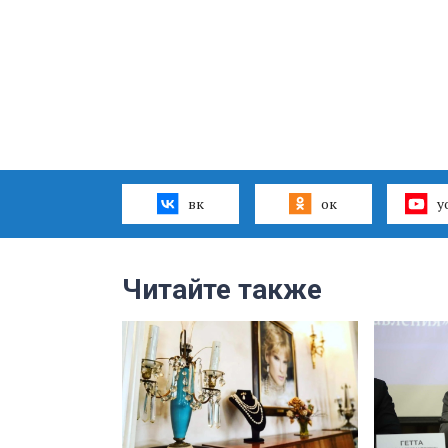
вк
ок
y
Читайте также