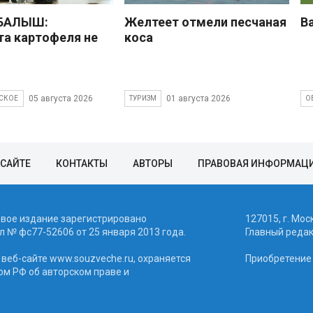
 БАЛЫШ:
Желтеет отмели песчаная
В
а картофеля не
коса
05 августа 2026
01 августа 2026
СКОЕ
ТУРИЗМ
О
 САЙТЕ
КОНТАКТЫ
АВТОРЫ
ПРАВОВАЯ ИНФОРМАЦ
евое издание зарегистрировано
127015, г. Мос
 № фc77-52606 от 25 января 2013 года.
Главный реда
веб-сайте www.souzveche.ru, охраняется
Приобретение а
ом РФ об авторском праве и