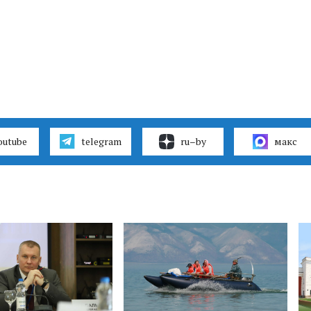
outube
telegram
ru–by
макс