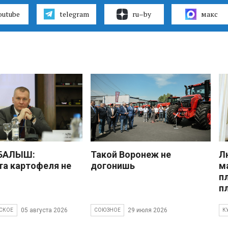
outube
telegram
ru–by
макс
 БАЛЫШ:
Такой Воронеж не
Л
а картофеля не
догонишь
м
п
п
05 августа 2026
29 июля 2026
СКОЕ
СОЮЗНОЕ
К