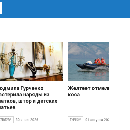
юдмила Гурченко
Желтеет отмели песчан
астерила наряды из
коса
латков, штор и детских
латьев
30 июля 2026
01 августа 2026
УЛЬТУРА
ТУРИЗМ