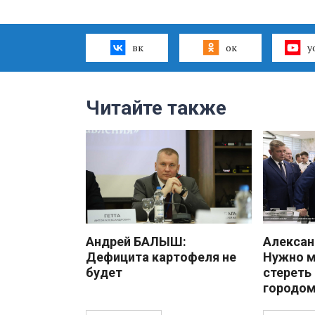
вк
ок
y
Читайте также
Андрей БАЛЫШ:
Алекса
Дефицита картофеля не
Нужно 
будет
стереть
городом