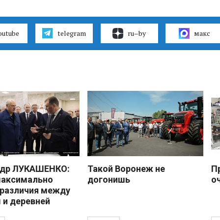
outube
telegram
ru–by
макс
ндр ЛУКАШЕНКО:
Такой Воронеж не
П
максимально
догонишь
о
 различия между
 и деревней