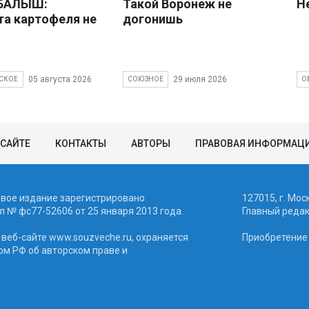
 БАЛЫШ:
Такой Воронеж не
Н
а картофеля не
догонишь
05 августа 2026
29 июля 2026
СКОЕ
СОЮЗНОЕ
О
 САЙТЕ
КОНТАКТЫ
АВТОРЫ
ПРАВОВАЯ ИНФОРМАЦ
евое издание зарегистрировано
127015, г. Мос
 № фc77-52606 от 25 января 2013 года.
Главный реда
веб-сайте www.souzveche.ru, охраняется
Приобретение а
ом РФ об авторском праве и