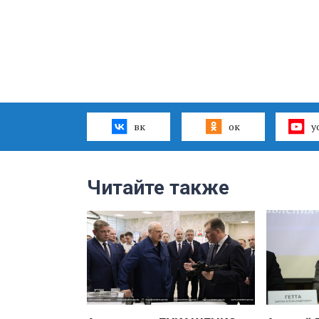
вк
ок
y
Читайте также