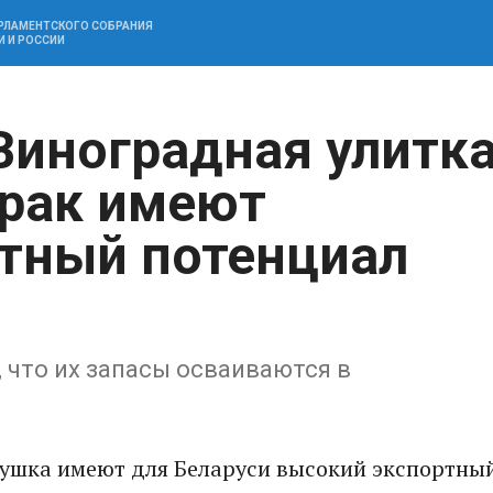
АРЛАМЕНТСКОГО СОБРАНИЯ
И И РОССИИ
Виноградная улитк
 рак имеют
тный потенциал
 что их запасы осваиваются в
ягушка имеют для Беларуси высокий экспортны