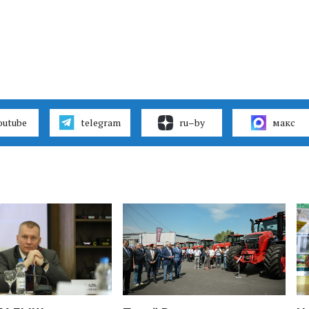
outube
telegram
ru–by
макс