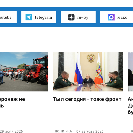
outube
telegram
ru–by
макс
оронеж не
Тыл сегодня - тоже фронт
А
шь
Д
б
29 июля 2026
07 августа 2026
ПОЛИТИКА
П