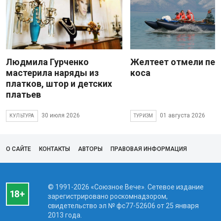
Людмила Гурченко
Желтеет отмели пес
мастерила наряды из
коса
платков, штор и детских
платьев
30 июля 2026
01 августа 2026
КУЛЬТУРА
ТУРИЗМ
О САЙТЕ
КОНТАКТЫ
АВТОРЫ
ПРАВОВАЯ ИНФОРМАЦИЯ
© 1991-2026 «Союзное Вече». Сетевое издание
зарегистрировано роскомнадзором,
свидетельство эл № фc77-52606 от 25 января
2013 года.