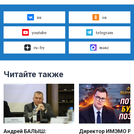
вк
ок
youtube
telegram
ru–by
макс
Читайте также
Андрей БАЛЫШ:
Директор ИМЭМО Р