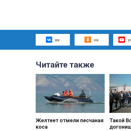
вк
ок
y
Читайте также
Желтеет отмели песчаная
Такой В
коса
догони