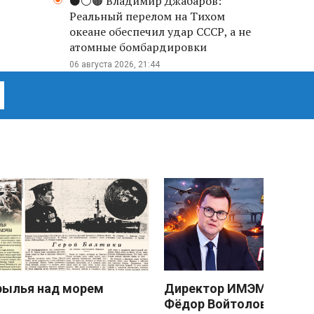
⚫️⚪️🟤 Владимир Джабаров:
Реальный перелом на Тихом
океане обеспечил удар СССР, а не
атомные бомбардировки
06 августа 2026, 21:44
рылья над морем
Директор ИМЭМО РАН
Фёдор Войтоловский: