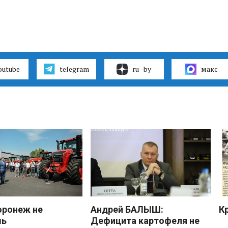
outube
telegram
ru–by
макс
оронеж не
Андрей БАЛЫШ:
К
шь
Дефицита картофеля не