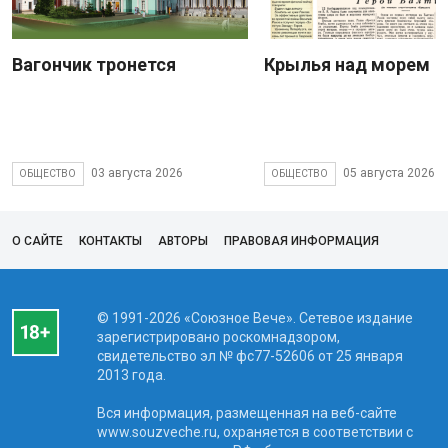
Вагончик тронется
Крылья над морем
03 августа 2026
05 августа 2026
ОБЩЕСТВО
ОБЩЕСТВО
О САЙТЕ
КОНТАКТЫ
АВТОРЫ
ПРАВОВАЯ ИНФОРМАЦИЯ
© 1991-2026 «Союзное Вече». Сетевое издание
зарегистрировано роскомнадзором,
свидетельство эл № фc77-52606 от 25 января
2013 года.
Вся информация, размещенная на веб-сайте
www.souzveche.ru, охраняется в соответствии с