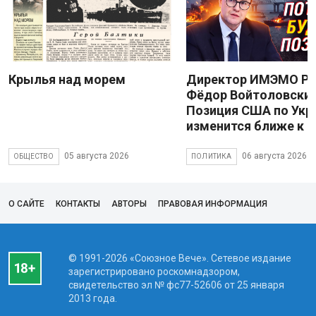
Крылья над морем
Директор ИМЭМО Р
Фёдор Войтоловский
Позиция США по Укр
изменится ближе к 
05 августа 2026
06 августа 2026
ОБЩЕСТВО
ПОЛИТИКА
О САЙТЕ
КОНТАКТЫ
АВТОРЫ
ПРАВОВАЯ ИНФОРМАЦИЯ
© 1991-2026 «Союзное Вече». Сетевое издание
зарегистрировано роскомнадзором,
свидетельство эл № фc77-52606 от 25 января
2013 года.