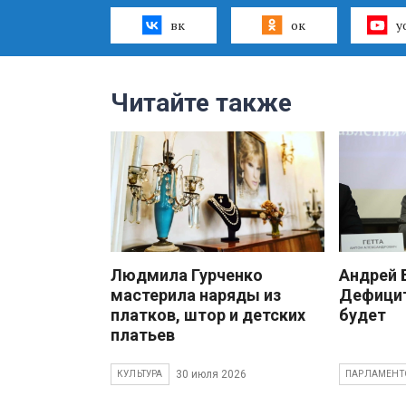
вк
ок
y
Читайте также
Людмила Гурченко
Андрей
мастерила наряды из
Дефицит
платков, штор и детских
будет
платьев
30 июля 2026
КУЛЬТУРА
ПАРЛАМЕНТ