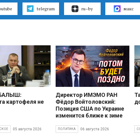
outube
telegram
ru–by
макс
 БАЛЫШ:
Директор ИМЭМО РАН
Т
а картофеля не
Фёдор Войтоловский:
д
Позиция США по Украине
изменится ближе к зиме
05 августа 2026
06 августа 2026
СКОЕ
ПОЛИТИКА
С