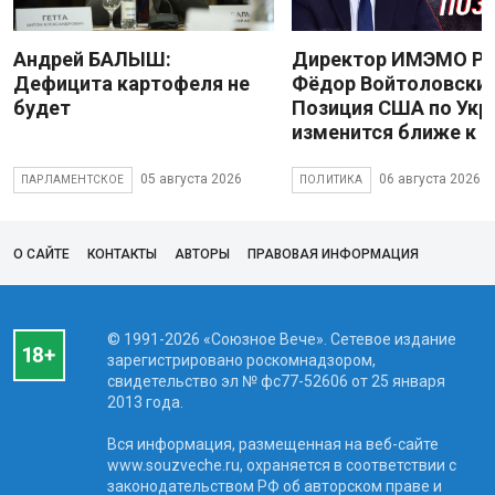
Андрей БАЛЫШ:
Директор ИМЭМО Р
Дефицита картофеля не
Фёдор Войтоловский
будет
Позиция США по Укр
изменится ближе к 
05 августа 2026
06 августа 2026
ПАРЛАМЕНТСКОЕ
ПОЛИТИКА
О САЙТЕ
КОНТАКТЫ
АВТОРЫ
ПРАВОВАЯ ИНФОРМАЦИЯ
© 1991-2026 «Союзное Вече». Сетевое издание
зарегистрировано роскомнадзором,
свидетельство эл № фc77-52606 от 25 января
2013 года.
Вся информация, размещенная на веб-сайте
www.souzveche.ru, охраняется в соответствии с
законодательством РФ об авторском праве и