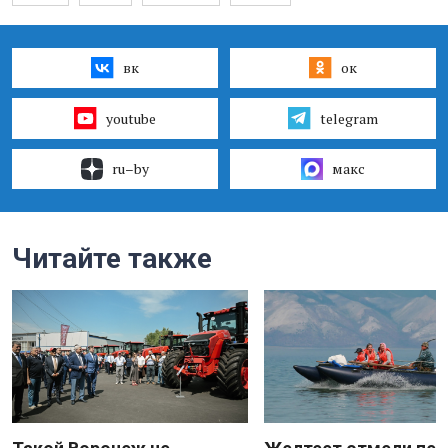
вк
ок
youtube
telegram
ru–by
макс
Читайте также