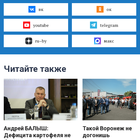
вк
ок
youtube
telegram
ru–by
макс
Читайте также
Андрей БАЛЫШ:
Такой Воронеж не
Дефицита картофеля не
догонишь