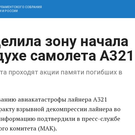
АРЛАМЕНТСКОГО СОБРАНИЯ
И И РОССИИ
елила зону начала
духе самолета А321
пта проходят акции памяти погибших в
ованию авиакатастрофы лайнера А321
факту взрывной декомпрессии лайнера во
информацию подтвердили в пресс-службе
го комитета (МАК).