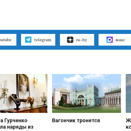
outube
telegram
ru–by
макс
 Гурченко
Вагончик тронется
Ж
ла наряды из
к