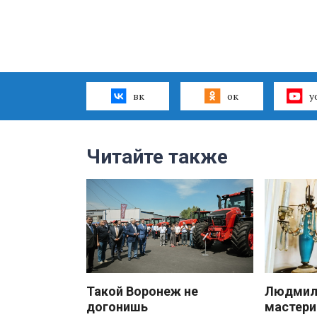
вк
ок
y
Читайте также
Такой Воронеж не
Людмила
догонишь
мастери