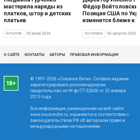
мастерила наряды из
Фёдор Войтоловский
платков, штор и детских
Позиция США по Укр
платьев
изменится ближе к 
30 июля 2026
06 августа 2026
КУЛЬТУРА
ПОЛИТИКА
О САЙТЕ
КОНТАКТЫ
АВТОРЫ
ПРАВОВАЯ ИНФОРМАЦИЯ
© 1991-2026 «Союзное Вече». Сетевое издание
зарегистрировано роскомнадзором,
свидетельство эл № фc77-52606 от 25 января
2013 года.
Вся информация, размещенная на веб-сайте
www.souzveche.ru, охраняется в соответствии с
законодательством РФ об авторском праве и
международными соглашениями.