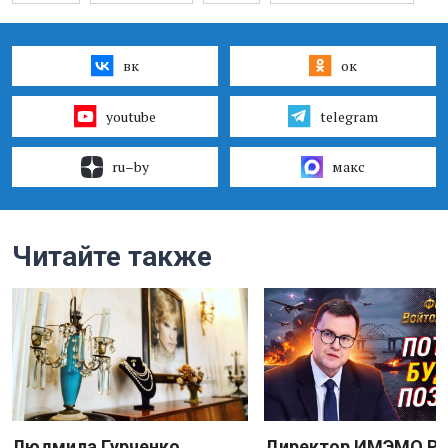
вк
ок
youtube
telegram
ru–by
макс
Читайте также
Людмила Гурченко
Директор ИМЭМО Р