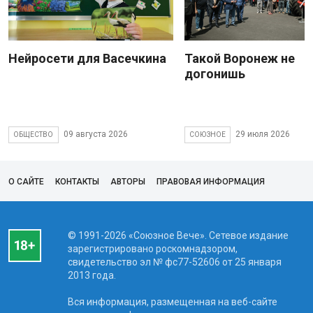
Нейросети для Васечкина
Такой Воронеж не
догонишь
09 августа 2026
29 июля 2026
ОБЩЕСТВО
СОЮЗНОЕ
О САЙТЕ
КОНТАКТЫ
АВТОРЫ
ПРАВОВАЯ ИНФОРМАЦИЯ
© 1991-2026 «Союзное Вече». Сетевое издание
зарегистрировано роскомнадзором,
свидетельство эл № фc77-52606 от 25 января
2013 года.
Вся информация, размещенная на веб-сайте