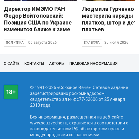
Директор ИМЭМО РАН
Людмила Гурченко
Фёдор Войтоловский:
мастерила наряды и
Позиция США по Украине
платков, штор и дет
изменится ближе к зиме
платьев
06 августа 2026
30 июля 2026
ПОЛИТИКА
КУЛЬТУРА
О САЙТЕ
КОНТАКТЫ
АВТОРЫ
ПРАВОВАЯ ИНФОРМАЦИЯ
© 1991-2026 «Союзное Вече». Сетевое издание
зарегистрировано роскомнадзором,
свидетельство эл № фc77-52606 от 25 января
2013 года.
Вся информация, размещенная на веб-сайте
www.souzveche.ru, охраняется в соответствии с
законодательством РФ об авторском праве и
международными соглашениями.