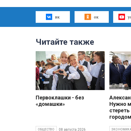
вк
ок
y
Читайте также
Первоклашки - без
Алекса
«домашки»
Нужно 
стереть
городом
08 августа 2026
ОБЩЕСТВО
ЭКОНОМИК