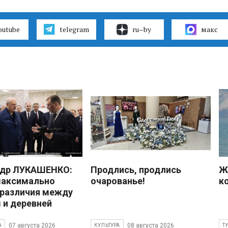
outube
telegram
ru–by
макс
ндр ЛУКАШЕНКО:
Продлись, продлись
Ж
максимально
очарованье!
к
 различия между
 и деревней
07 августа 2026
08 августа 2026
А
КУЛЬТУРА
Т