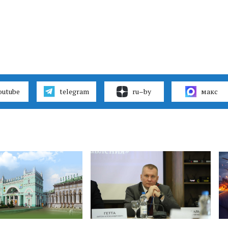
outube
telegram
ru–by
макс