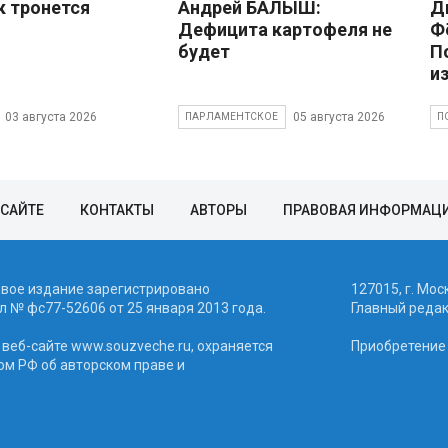
к тронется
Андрей БАЛЫШ:
Д
Дефицита картофеля не
Ф
будет
П
и
03 августа 2026
05 августа 2026
ПАРЛАМЕНТСКОЕ
П
 САЙТЕ
КОНТАКТЫ
АВТОРЫ
ПРАВОВАЯ ИНФОРМАЦ
евое издание зарегистрировано
127015, г. Мос
 № фc77-52606 от 25 января 2013 года.
Главный реда
веб-сайте www.souzveche.ru, охраняется
Приобретение а
ом РФ об авторском праве и