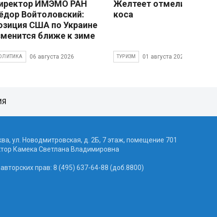
иректор ИМЭМО РАН
Желтеет отмели песчан
ёдор Войтоловский:
коса
озиция США по Украине
зменится ближе к зиме
06 августа 2026
01 августа 2026
ОЛИТИКА
ТУРИЗМ
ИЯ
ква, ул. Новодмитровская, д. 2Б, 7 этаж, помещение 701
ктор Камека Светлана Владимировна
вторских прав: 8 (495) 637-64-88 (доб.8800)