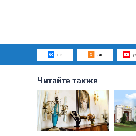
вк
ок
y
Читайте также