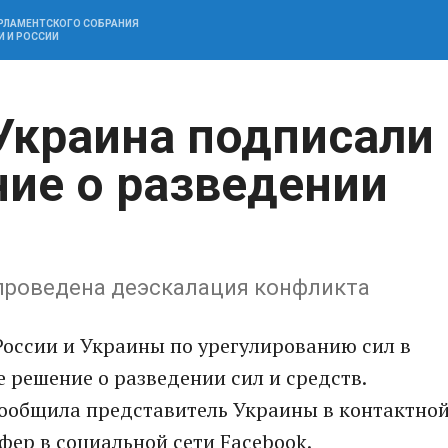
АРЛАМЕНТСКОГО СОБРАНИЯ
И И РОССИИ
 Украина подписали
ие о разведении
 проведена деэскалация конфликта
России и Украины по урегулированию сил в
решение о разведении сил и средств.
общила представитель Украины в контактно
ер в социальной сети Facebook.