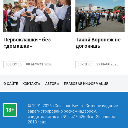
Первоклашки - без
Такой Воронеж не
«домашки»
догонишь
08 августа 2026
29 июля 2026
ОБЩЕСТВО
СОЮЗНОЕ
О САЙТЕ
КОНТАКТЫ
АВТОРЫ
ПРАВОВАЯ ИНФОРМАЦИЯ
© 1991-2026 «Союзное Вече». Сетевое издание
зарегистрировано роскомнадзором,
свидетельство эл № фc77-52606 от 25 января
2013 года.