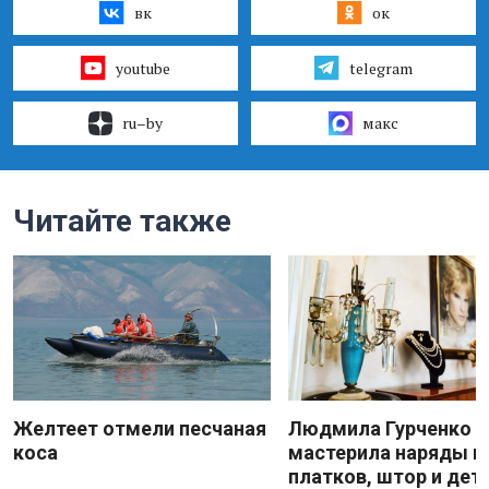
вк
ок
youtube
telegram
ru–by
макс
Читайте также
Желтеет отмели песчаная
Людмила Гурченко
коса
мастерила наряды и
платков, штор и дет