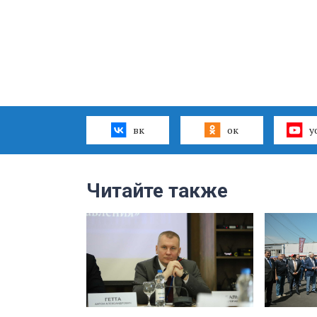
вк
ок
y
Читайте также