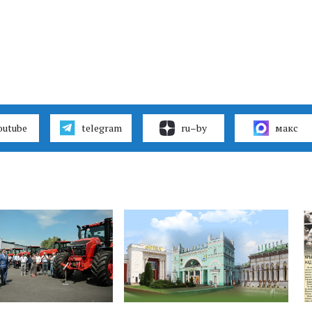
outube
telegram
ru–by
макс