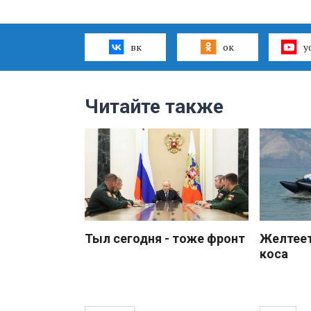
вк
ок
y
Читайте также
Тыл сегодня - тоже фронт
Желтеет
коса