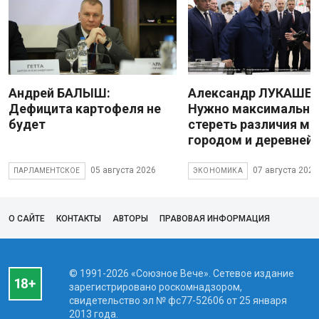
Андрей БАЛЫШ:
Александр ЛУКАШЕН
Дефицита картофеля не
Нужно максимально
будет
стереть различия м
городом и деревней
05 августа 2026
07 августа 2026
ПАРЛАМЕНТСКОЕ
ЭКОНОМИКА
О САЙТЕ
КОНТАКТЫ
АВТОРЫ
ПРАВОВАЯ ИНФОРМАЦИЯ
© 1991-2026 «Союзное Вече». Сетевое издание
зарегистрировано роскомнадзором,
свидетельство эл № фc77-52606 от 25 января
2013 года.