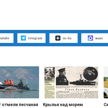
outube
telegram
ru–by
макс
 отмели песчаная
Крылья над морем
С