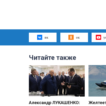
вк
ок
y
Читайте также
Александр ЛУКАШЕНКО:
Желтеет