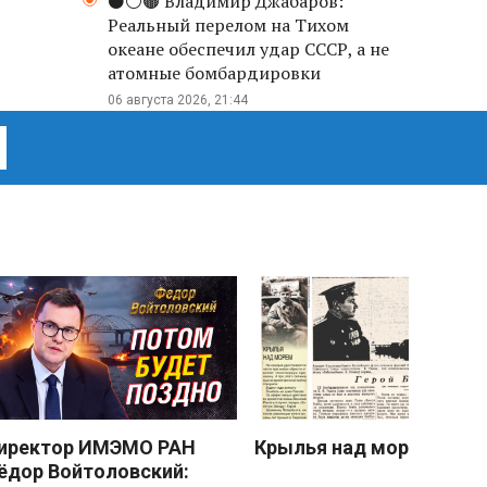
⚫️⚪️🟤 Владимир Джабаров:
Реальный перелом на Тихом
океане обеспечил удар СССР, а не
атомные бомбардировки
06 августа 2026, 21:44
иректор ИМЭМО РАН
Крылья над морем
ёдор Войтоловский: