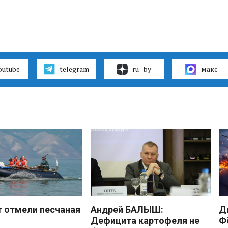
outube
telegram
ru–by
макс
 отмели песчаная
Андрей БАЛЫШ:
Д
Дефицита картофеля не
Ф