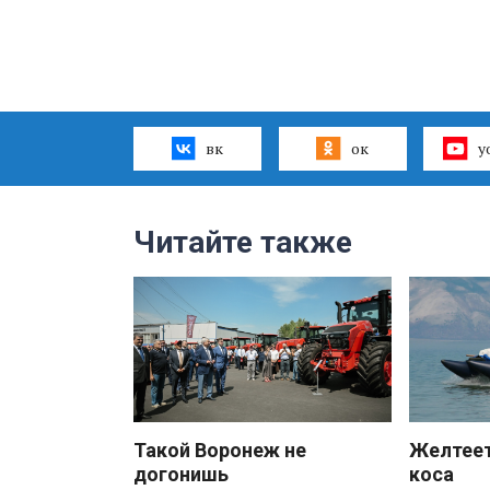
вк
ок
y
Читайте также
Такой Воронеж не
Желтеет
догонишь
коса