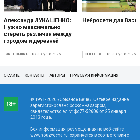
Александр ЛУКАШЕНКО:
Нейросети для Васе
Нужно максимально
стереть различия между
городом и деревней
07 августа 2026
09 августа 2026
ЭКОНОМИКА
ОБЩЕСТВО
О САЙТЕ
КОНТАКТЫ
АВТОРЫ
ПРАВОВАЯ ИНФОРМАЦИЯ
© 1991-2026 «Союзное Вече». Сетевое издание
зарегистрировано роскомнадзором,
свидетельство эл № фc77-52606 от 25 января
2013 года.
Вся информация, размещенная на веб-сайте
www.souzveche.ru, охраняется в соответствии с