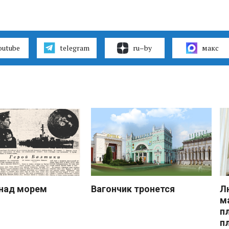
outube
telegram
ru–by
макс
над морем
Вагончик тронется
Л
м
п
п