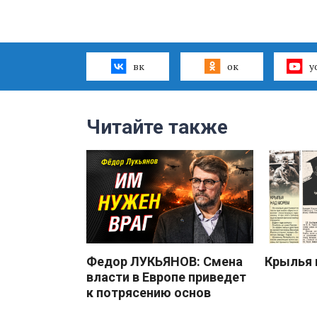
вк
ок
y
Читайте также
Федор ЛУКЬЯНОВ: Смена
Крылья 
власти в Европе приведет
к потрясению основ