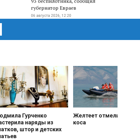
93 беспилотника, сообщил
губернатор Евраев
06 августа 2026, 12:20
юдмила Гурченко
Желтеет отмели песчан
астерила наряды из
коса
латков, штор и детских
латьев