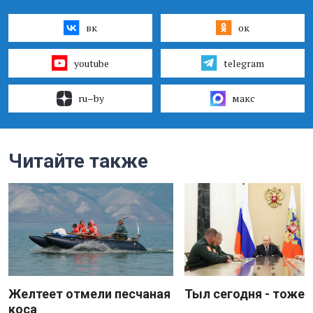
вк
ок
youtube
telegram
ru–by
макс
Читайте также
Желтеет отмели песчаная
Тыл сегодня - тоже 
коса